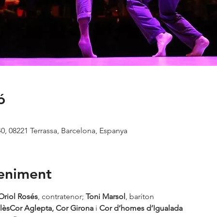
ó
40, 08221 Terrassa, Barcelona, Espanya
veniment
Oriol Rosés
, contratenor; 
Toni Marsol
lès
Cor Aglepta, Cor Girona 
i 
Cor d’homes d’Igualada