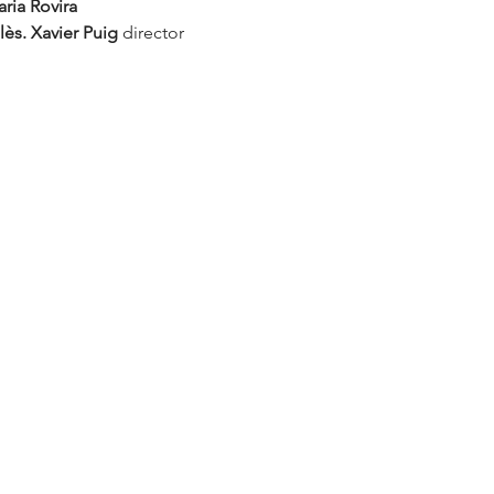
ia Rovira
ès. Xavier Puig 
director