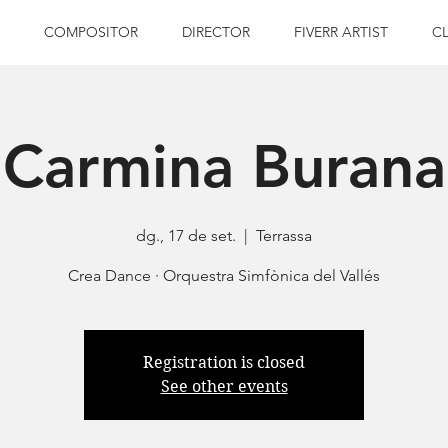
COMPOSITOR
DIRECTOR
FIVERR ARTIST
C
Carmina Burana
dg., 17 de set.
  |  
Terrassa
Crea Dance · Orquestra Simfònica del Vallés
Registration is closed
See other events