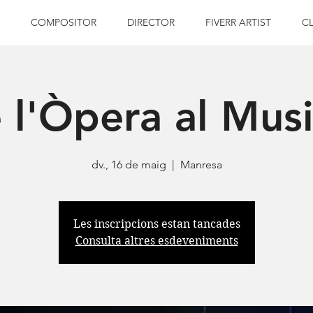
COMPOSITOR
DIRECTOR
FIVERR ARTIST
C
 l'Òpera al Musi
dv., 16 de maig
  |  
Manresa
Les inscripcions estan tancades
Consulta altres esdeveniments