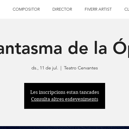
COMPOSITOR
DIRECTOR
FIVERR ARTIST
C
antasma de la 
ds., 11 de jul.
  |  
Teatro Cervantes
Les inscripcions estan tancades
Consulta altres esdeveniments