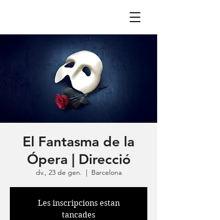
El Fantasma de la
Ópera | Direcció
dv., 23 de gen.
  |  
Barcelona
Les inscripcions estan
tancades