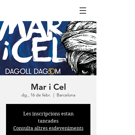
Mar i Cel
dg., 16 de febr.
  |  
Barcelona
Les inscripcions estan
tancades
Consulta altres esdeveniments